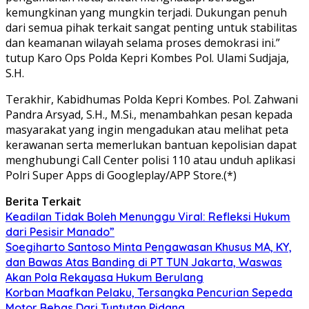
kemungkinan yang mungkin terjadi. Dukungan penuh
dari semua pihak terkait sangat penting untuk stabilitas
dan keamanan wilayah selama proses demokrasi ini.”
tutup Karo Ops Polda Kepri Kombes Pol. Ulami Sudjaja,
S.H.
Terakhir, Kabidhumas Polda Kepri Kombes. Pol. Zahwani
Pandra Arsyad, S.H., M.Si., menambahkan pesan kepada
masyarakat yang ingin mengadukan atau melihat peta
kerawanan serta memerlukan bantuan kepolisian dapat
menghubungi Call Center polisi 110 atau unduh aplikasi
Polri Super Apps di Googleplay/APP Store.(*)
Berita Terkait
Keadilan Tidak Boleh Menunggu Viral: Refleksi Hukum
dari Pesisir Manado”
Soegiharto Santoso Minta Pengawasan Khusus MA, KY,
dan Bawas Atas Banding di PT TUN Jakarta, Waswas
Akan Pola Rekayasa Hukum Berulang
Korban Maafkan Pelaku, Tersangka Pencurian Sepeda
Motor Bebas Dari Tuntutan Pidana