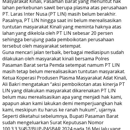
Masyarakat Kinali, Pasaman Barat yang menuntut hak
lahan perkebunan sawit berupa plasma atas perusahaan
PT. Laras Inter Nusa (PT LIN) masih belum berakhir.
Pasalnya, PT LIN hingga saat ini belum merealisasikan
tuntutan masyarakat Kinali yang meminta haknya atas
lahan yang dikelola oleh PT LIN sebesar 20 persen
sehingga berujung pada pemboikotan perusahaan
tersebut oleh masyarakat setempat.
Guna mencari jalan terbaik, berbagai mediasipun sudah
dilakukan oleh masyarakat kinali bersama Polres
Pasaman Barat serta Pemda setempat namum PT LIN
masih tetap belum merealisasikan tuntutan masyarakat.
Ketua Koperasi Produsen Plasma Masyarakat Adat Kinali,
Ali Bakri mengatakan “aksi pemboikotan atas kinerja PT
LIN yang dilakukan masyarakat dikarenakan PT LIN
belum mau merealisasikan apa yang menjadi hak kami,
apapun akan kami lakukan demi memperjuangkan hak
kami, meskipun itu harus ke ranah hukum”, ujarnya.
Seperti diketahui sebelumnya, Bupati Pasaman Barat
sudah mengeluarkan Surat Keputusan Nomor
100.3.3.3/457/BUP-PASBAR 2024 pada 16 Mei lalu yang