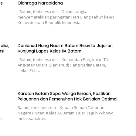
as
Olahraga Narapidana
Batam, tbntimes.com – Dalam rangka
menyemarakkan peringatan Hari Ulang Tahun ke-81
Kemerdekaan Republik Indonesia…
lisi,
Danlanud Hang Nadim Batam Beserta Jajaran
si
Kunjungi Lapas Kelas IIA Batam
Batam, tbntimes.com – Komandan Pangkalan TNI
Angkatan Udara (Danlanud) Hang Nadim Batam,
Letkol Pnb…
Karutan Batam Sapa Warga Binaan, Pastikan
Pelayanan dan Pemenuhan Hak Berjalan Optimal
Batam, tbntimes.com – Kepala Rumah Tahanan
Negara (Rutan) Kelas IIA Batam, Fajar Teguh Wibowo,
ol.
melaksanakan…