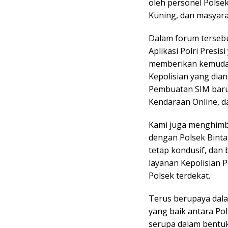
oleh personel Polse
Kuning, dan masyara
Dalam forum terseb
Aplikasi Polri Presis
memberikan kemudah
Kepolisian yang dia
Pembuatan SIM baru
Kendaraan Online, d
Kami juga menghimb
dengan Polsek Binta
tetap kondusif, dan 
layanan Kepolisian 
Polsek terdekat.
Terus berupaya dal
yang baik antara Po
serupa dalam bentuk