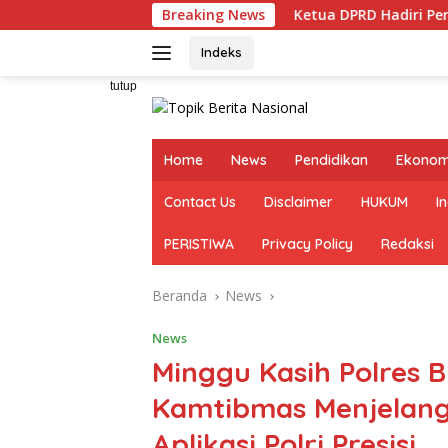
Langsung
Breaking News
Ketua DPRD Hadiri Peresmian Gedung
ke
konten
Indeks
tutup
Home
News
Pendidikan
Ekonom
Contact Us
Disclaimer
HUKUM
I
PERISTIWA
Privacy Policy
Redaksi
Beranda
News
News
Minggu Kasih Polres 
Kamtibmas Menjelang 
Aplikasi Polri Presisi