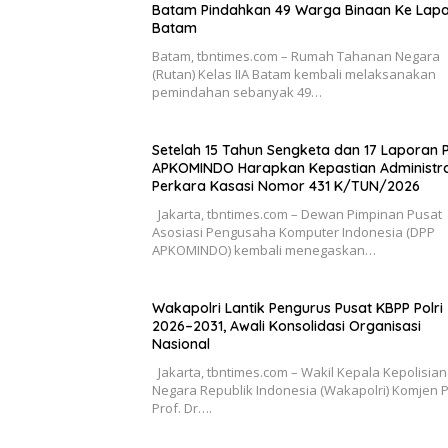
Batam Pindahkan 49 Warga Binaan Ke Lap
Batam
Batam, tbntimes.com – Rumah Tahanan Negara
(Rutan) Kelas IIA Batam kembali melaksanakan
pemindahan sebanyak 49…
Setelah 15 Tahun Sengketa dan 17 Laporan Po
APKOMINDO Harapkan Kepastian Administra
Perkara Kasasi Nomor 431 K/TUN/2026
Jakarta, tbntimes.com – Dewan Pimpinan Pusat
Asosiasi Pengusaha Komputer Indonesia (DPP
APKOMINDO) kembali menegaskan…
Wakapolri Lantik Pengurus Pusat KBPP Polri
2026–2031, Awali Konsolidasi Organisasi
Nasional
Jakarta, tbntimes.com – Wakil Kepala Kepolisian
Negara Republik Indonesia (Wakapolri) Komjen P
Prof. Dr….