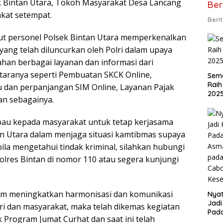
k Bintan Utara, Tokoh Masyarakat Desa Lancang
Ber
kat setempat.
Beri
ut personel Polsek Bintan Utara memperkenalkan
i yang telah diluncurkan oleh Polri dalam upaya
an berbagai layanan dan informasi dari
ntaranya seperti Pembuatan SKCK Online,
Sema
Raih
 dan perpanjangan SIM Online, Layanan Pajak
202
an sebagainya.
au kepada masyarakat untuk tetap kerjasama
n Utara dalam menjaga situasi kamtibmas supaya
bila mengetahui tindak kriminal, silahkan hubungi
Polres Bintan di nomor 110 atau segera kunjungi
am meningkatkan harmonisasi dan komunikasi
Nyat
Jadi
lri dan masyarakat, maka telah dikemas kegiatan
Pad
 Program Jumat Curhat dan saat ini telah
Asma