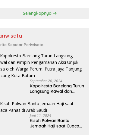
a Pembinaan
or dan
Selengkapnya
jahteraan Atlet
ariwisata
rita Seputar Pariwisata
September 20, 2024
Kapolresta Barelang Turun
Langsung Kawal dan
Pimpin Pengamanan Aksi
Unjuk Rasa oleh Warga
Perum. Putra Jaya
Tanjung Uncang Kota
Juni 11, 2024
Batam
Kisah Polwan Bantu
Jemaah Haji saat Cuaca
Panas di Arab Saudi