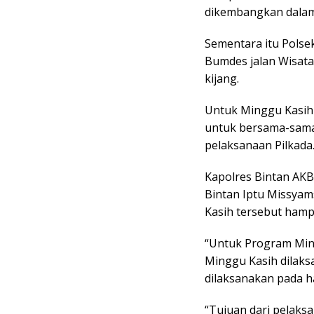
dikembangkan dalam
Sementara itu Polse
Bumdes jalan Wisat
kijang.
Untuk Minggu Kasih
untuk bersama-sama
pelaksanaan Pilkada
Kapolres Bintan AKBP
Bintan Iptu Missya
Kasih tersebut hamp
“Untuk Program Min
Minggu Kasih dilak
dilaksanakan pada ha
“Tujuan dari pelaks