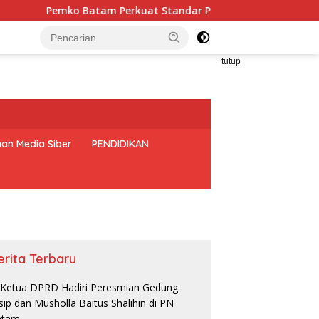
o Batam Perkuat Standar Pelayanan, Firmansyah: SOP Harus 
tutup
an Media Siber
PENDIDIKAN
erita Terbaru