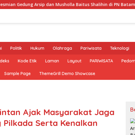
 Arsip dan Musholla Baitus Shalihin di PN Batam
Pemk
i
Politik
Hukum
Olahraga
Pariwisata
Teknologi
ndeks
Kode Etik
Laman
Layout
PARIWISATA
Pedom
Sample Page
ThemeGrill Demo Showcase
B
Bintan Ajak Masyarakat Jaga
Pilkada Serta Kenalkan