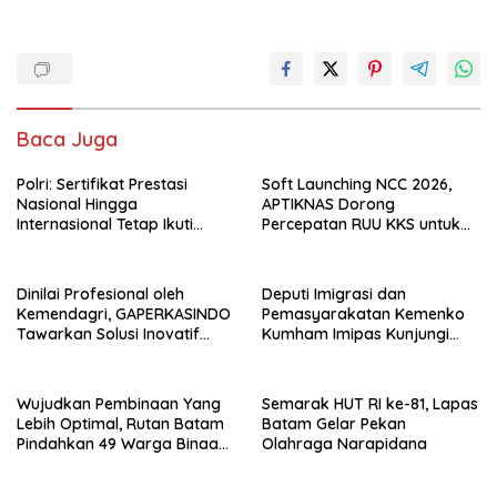
Baca Juga
Polri: Sertifikat Prestasi
Soft Launching NCC 2026,
Nasional Hingga
APTIKNAS Dorong
Internasional Tetap Ikuti
Percepatan RUU KKS untuk
Tahapan Seleksi Rekrutmen
Memperkuat Kedaulatan
Polri
Digital Indonesia
Dinilai Profesional oleh
Deputi Imigrasi dan
Kemendagri, GAPERKASINDO
Pemasyarakatan Kemenko
Tawarkan Solusi Inovatif
Kumham Imipas Kunjungi
untuk Pemerintah Daerah
Lapas Batam, Bahas
Overstaying dan KUHP Baru
Wujudkan Pembinaan Yang
Semarak HUT RI ke-81, Lapas
Lebih Optimal, Rutan Batam
Batam Gelar Pekan
Pindahkan 49 Warga Binaan
Olahraga Narapidana
Ke Lapas Batam