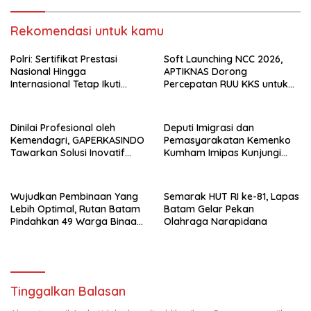
Rekomendasi untuk kamu
Polri: Sertifikat Prestasi
Soft Launching NCC 2026,
Nasional Hingga
APTIKNAS Dorong
Internasional Tetap Ikuti
Percepatan RUU KKS untuk
Tahapan Seleksi Rekrutmen
Memperkuat Kedaulatan
Polri
Digital Indonesia
Dinilai Profesional oleh
Deputi Imigrasi dan
Kemendagri, GAPERKASINDO
Pemasyarakatan Kemenko
Tawarkan Solusi Inovatif
Kumham Imipas Kunjungi
untuk Pemerintah Daerah
Lapas Batam, Bahas
Overstaying dan KUHP Baru
Wujudkan Pembinaan Yang
Semarak HUT RI ke-81, Lapas
Lebih Optimal, Rutan Batam
Batam Gelar Pekan
Pindahkan 49 Warga Binaan
Olahraga Narapidana
Ke Lapas Batam
Tinggalkan Balasan