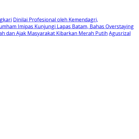
gkari
Dinilai Profesional oleh Kemendagri,
umham Imipas Kunjungi Lapas Batam, Bahas Overstaying
h dan Ajak Masyarakat Kibarkan Merah Putih
Agusrizal