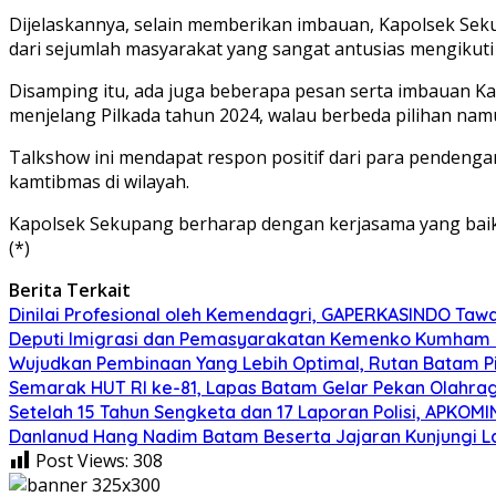
Dijelaskannya, selain memberikan imbauan, Kapolsek Sek
dari sejumlah masyarakat yang sangat antusias mengikut
Disamping itu, ada juga beberapa pesan serta imbauan Ka
menjelang Pilkada tahun 2024, walau berbeda pilihan nam
Talkshow ini mendapat respon positif dari para pendeng
kamtibmas di wilayah.
Kapolsek Sekupang berharap dengan kerjasama yang baik a
(*)
Berita Terkait
Dinilai Profesional oleh Kemendagri, GAPERKASINDO Tawa
Deputi Imigrasi dan Pemasyarakatan Kemenko Kumham I
Wujudkan Pembinaan Yang Lebih Optimal, Rutan Batam 
Semarak HUT RI ke-81, Lapas Batam Gelar Pekan Olahra
Setelah 15 Tahun Sengketa dan 17 Laporan Polisi, APKO
Danlanud Hang Nadim Batam Beserta Jajaran Kunjungi La
Post Views:
308