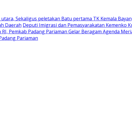
utara, Sekaligus peletakan Batu pertama TK Kemala Bayan
ah Daerah
Deputi Imigrasi dan Pemasyarakatan Kemenko K
RI, Pemkab Padang Pariaman Gelar Beragam Agenda Meria
Padang ‎Pariaman