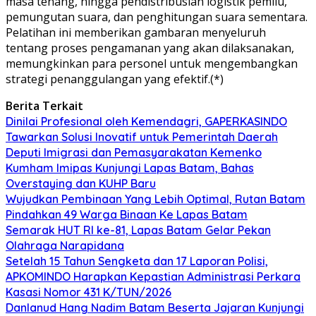
masa tenang, hingga pendistribusian logistik pemilu,
pemungutan suara, dan penghitungan suara sementara.
Pelatihan ini memberikan gambaran menyeluruh
tentang proses pengamanan yang akan dilaksanakan,
memungkinkan para personel untuk mengembangkan
strategi penanggulangan yang efektif.(*)
Berita Terkait
Dinilai Profesional oleh Kemendagri, GAPERKASINDO
Tawarkan Solusi Inovatif untuk Pemerintah Daerah
Deputi Imigrasi dan Pemasyarakatan Kemenko
Kumham Imipas Kunjungi Lapas Batam, Bahas
Overstaying dan KUHP Baru
Wujudkan Pembinaan Yang Lebih Optimal, Rutan Batam
Pindahkan 49 Warga Binaan Ke Lapas Batam
Semarak HUT RI ke-81, Lapas Batam Gelar Pekan
Olahraga Narapidana
Setelah 15 Tahun Sengketa dan 17 Laporan Polisi,
APKOMINDO Harapkan Kepastian Administrasi Perkara
Kasasi Nomor 431 K/TUN/2026
Danlanud Hang Nadim Batam Beserta Jajaran Kunjungi