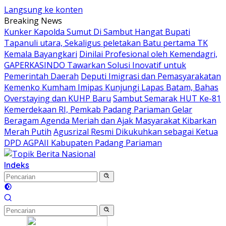
Langsung ke konten
Breaking News
Kunker Kapolda Sumut Di Sambut Hangat Bupati
Tapanuli utara, Sekaligus peletakan Batu pertama TK
Kemala Bayangkari
Dinilai Profesional oleh Kemendagri,
GAPERKASINDO Tawarkan Solusi Inovatif untuk
Pemerintah Daerah
Deputi Imigrasi dan Pemasyarakatan
Kemenko Kumham Imipas Kunjungi Lapas Batam, Bahas
Overstaying dan KUHP Baru
Sambut Semarak HUT Ke-81
Kemerdekaan RI, Pemkab Padang Pariaman Gelar
Beragam Agenda Meriah dan Ajak Masyarakat Kibarkan
Merah Putih
Agusrizal Resmi Dikukuhkan sebagai Ketua
DPD AGPAII Kabupaten Padang ‎Pariaman
Indeks