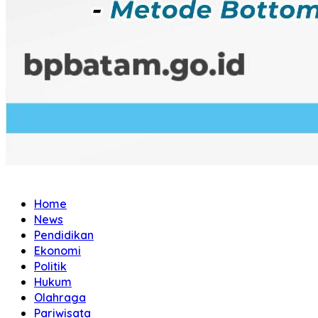
Home
News
Pendidikan
Ekonomi
Politik
Hukum
Olahraga
Pariwisata