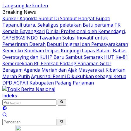
Langsung ke konten
Breaking News
Kunker Kapolda Sumut Di Sambut Hangat Bupati
Tapanuli utara, Sekaligus peletakan Batu pertama TK
Kemala Bayangkari
Dinilai Profesional oleh Kemendagri,
GAPERKASINDO Tawarkan Solusi Inovatif untuk
Pemerintah Daerah
Deputi Imigrasi dan Pemasyarakatan
Kemenko Kumham Imipas Kunjungi Lapas Batam, Bahas
Overstaying dan KUHP Baru
Sambut Semarak HUT Ke-81
Kemerdekaan RI, Pemkab Padang Pariaman Gelar
Beragam Agenda Meriah dan Ajak Masyarakat Kibarkan
Merah Putih
Agusrizal Resmi Dikukuhkan sebagai Ketua
DPD AGPAII Kabupaten Padang ‎Pariaman
Indeks