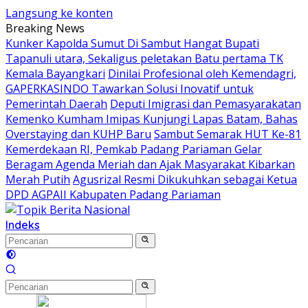
Langsung ke konten
Breaking News
Kunker Kapolda Sumut Di Sambut Hangat Bupati
Tapanuli utara, Sekaligus peletakan Batu pertama TK
Kemala Bayangkari
Dinilai Profesional oleh Kemendagri,
GAPERKASINDO Tawarkan Solusi Inovatif untuk
Pemerintah Daerah
Deputi Imigrasi dan Pemasyarakatan
Kemenko Kumham Imipas Kunjungi Lapas Batam, Bahas
Overstaying dan KUHP Baru
Sambut Semarak HUT Ke-81
Kemerdekaan RI, Pemkab Padang Pariaman Gelar
Beragam Agenda Meriah dan Ajak Masyarakat Kibarkan
Merah Putih
Agusrizal Resmi Dikukuhkan sebagai Ketua
DPD AGPAII Kabupaten Padang ‎Pariaman
Indeks