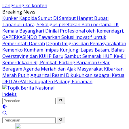
Langsung ke konten
Breaking News
Kunker Kapolda Sumut Di Sambut Hangat Bupati
Tapanuli utara, Sekaligus peletakan Batu pertama TK
Kemala Bayangkari
Dinilai Profesional oleh Kemendagri,
GAPERKASINDO Tawarkan Solusi Inovatif untuk
Pemerintah Daerah
Deputi Imigrasi dan Pemasyarakatan
Kemenko Kumham Imipas Kunjungi Lapas Batam, Bahas
Overstaying dan KUHP Baru
Sambut Semarak HUT Ke-81
Kemerdekaan RI, Pemkab Padang Pariaman Gelar
Beragam Agenda Meriah dan Ajak Masyarakat Kibarkan
Merah Putih
Agusrizal Resmi Dikukuhkan sebagai Ketua
DPD AGPAII Kabupaten Padang ‎Pariaman
Indeks