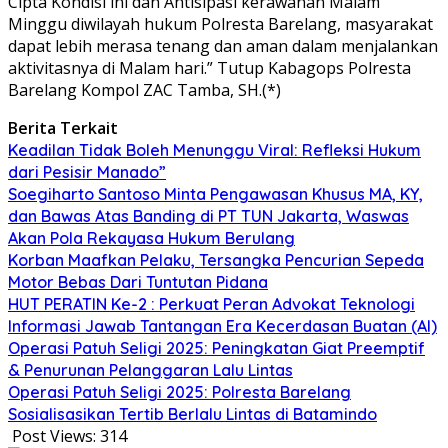
Cipta Kondisi ini dan Antisipasi kerawanan Malam
Minggu diwilayah hukum Polresta Barelang, masyarakat
dapat lebih merasa tenang dan aman dalam menjalankan
aktivitasnya di Malam hari.” Tutup Kabagops Polresta
Barelang Kompol ZAC Tamba, SH.(*)
Berita Terkait
Keadilan Tidak Boleh Menunggu Viral: Refleksi Hukum
dari Pesisir Manado”
Soegiharto Santoso Minta Pengawasan Khusus MA, KY,
dan Bawas Atas Banding di PT TUN Jakarta, Waswas
Akan Pola Rekayasa Hukum Berulang
Korban Maafkan Pelaku, Tersangka Pencurian Sepeda
Motor Bebas Dari Tuntutan Pidana
HUT PERATIN Ke-2 : Perkuat Peran Advokat Teknologi
Informasi Jawab Tantangan Era Kecerdasan Buatan (AI)
Operasi Patuh Seligi 2025: Peningkatan Giat Preemptif
& Penurunan Pelanggaran Lalu Lintas
Operasi Patuh Seligi 2025: Polresta Barelang
Sosialisasikan Tertib Berlalu Lintas di Batamindo
Post Views:
314