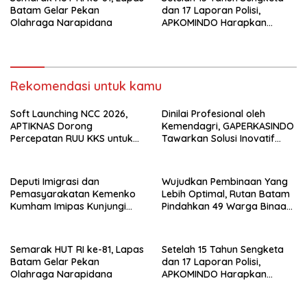
Batam Gelar Pekan
dan 17 Laporan Polisi,
Olahraga Narapidana
APKOMINDO Harapkan
Kepastian Administrasi
Perkara Kasasi Nomor 431
K/TUN/2026
Rekomendasi untuk kamu
Soft Launching NCC 2026,
Dinilai Profesional oleh
APTIKNAS Dorong
Kemendagri, GAPERKASINDO
Percepatan RUU KKS untuk
Tawarkan Solusi Inovatif
Memperkuat Kedaulatan
untuk Pemerintah Daerah
Digital Indonesia
Deputi Imigrasi dan
Wujudkan Pembinaan Yang
Pemasyarakatan Kemenko
Lebih Optimal, Rutan Batam
Kumham Imipas Kunjungi
Pindahkan 49 Warga Binaan
Lapas Batam, Bahas
Ke Lapas Batam
Overstaying dan KUHP Baru
Semarak HUT RI ke-81, Lapas
Setelah 15 Tahun Sengketa
Batam Gelar Pekan
dan 17 Laporan Polisi,
Olahraga Narapidana
APKOMINDO Harapkan
Kepastian Administrasi
Perkara Kasasi Nomor 431