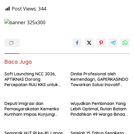
Post Views:
344
Baca Juga
Soft Launching NCC 2026,
Dinilai Profesional oleh
APTIKNAS Dorong
Kemendagri, GAPERKASINDO
Percepatan RUU KKS untuk
Tawarkan Solusi Inovatif
Memperkuat Kedaulatan
untuk Pemerintah Daerah
Digital Indonesia
Deputi Imigrasi dan
Wujudkan Pembinaan Yang
Pemasyarakatan Kemenko
Lebih Optimal, Rutan Batam
Kumham Imipas Kunjungi
Pindahkan 49 Warga Binaan
Lapas Batam, Bahas
Ke Lapas Batam
Overstaying dan KUHP Baru
Semarak HUT RI ke-81, Lapas
Setelah 15 Tahun Sengketa