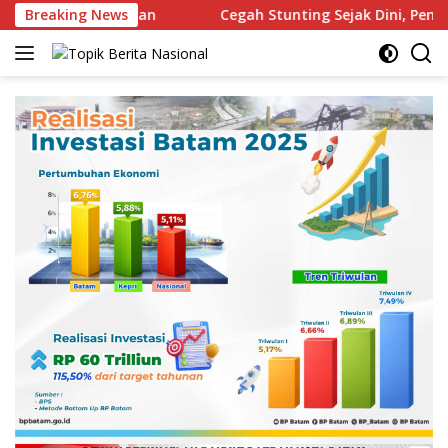
Langsung
Tahap Penilaian
Breaking News
Cegah Stunting Sejak Dini, Pemko Ba
ke
konten