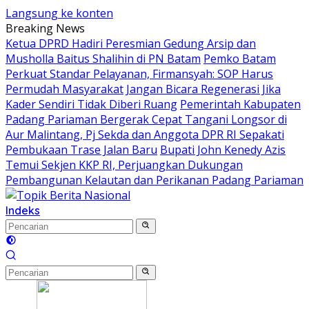
Langsung ke konten
Breaking News
Ketua DPRD Hadiri Peresmian Gedung Arsip dan
Musholla Baitus Shalihin di PN Batam
Pemko Batam
Perkuat Standar Pelayanan, Firmansyah: SOP Harus
Permudah Masyarakat
Jangan Bicara Regenerasi Jika
Kader Sendiri Tidak Diberi Ruang
Pemerintah Kabupaten
Padang Pariaman Bergerak Cepat Tangani Longsor di
Aur Malintang, Pj Sekda dan Anggota DPR RI Sepakati
Pembukaan Trase Jalan Baru
Bupati John Kenedy Azis
Temui Sekjen KKP RI, Perjuangkan Dukungan
Pembangunan Kelautan dan Perikanan Padang Pariaman
Indeks