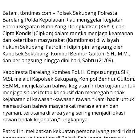
Batam, tbntimes.com – Polsek Sekupang Polresta
Barelang Polda Kepulauan Riau menggelar kegiatan
Patroli Kegiatan Rutin Yang Ditingkatkan (KRYD) dan
Cipta Kondisi (Cipkon) dalam rangka menjaga keamanan
dan ketertiban masyarakat (Kamtibmas) di wilayah
hukum Sekupang. Patroli ini dipimpin langsung oleh
Kapolsek Sekupang, Kompol Benhur Gultom S.H., M.M.,
dan berlangsung hingga dini hari, Sabtu (21/09).
Kapolresta Barelang Kombes Pol. H. Ompusunggu. SIK.,
M.Si. melalui Kapolsek Sekupang Kompol Benhur Gultom,
SE.MM., menjelaskan bahwa kegiatan ini bertujuan untuk
menjaga situasi tetap kondusif dan mencegah tindak
kejahatan di kawasan-kawasan rawan. “Kami hadir untuk
memastikan bahwa masyarakat merasa aman dan
nyaman, terutama di area yang sering menjadi lokasi
rawan tindak kejahatan,” ungkapnya.
Patroli ini melibatkan kekuatan personel yang terdiri dari
beberapa unit penting di Polsek Sekupang, termasuk