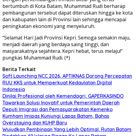
bertumbuh di Kota Batam, Muhammad Rudi berharap
pembangunan tersebut dapat diteruskan hingga ke kota
dan kabupaten lain di Provinsi lain sehingga mencapai
peningkatan ekonomi yang menyeluruh.
“Selamat Hari Jadi Provinsi Kepri. Semoga semakin maju,
menjadi daerah yang berdaya saing tinggi, dan
masyarakatnya sejahtera. Kepri hebat, terus melaju!”
pungkas Muhammad Rudi. (*)
Berita Terkait
Soft Launching NCC 2026, APTIKNAS Dorong Percepatan
RUU KKS untuk Memperkuat Kedaulatan Digital
Indonesia
Dinilai Profesional oleh Kemendagri, GAPERKASINDO
Tawarkan Solusi Inovatif untuk Pemerintah Daerah
Deputi Imigrasi dan Pemasyarakatan Kemenko
Kumham Imipas Kunjungi Lapas Batam, Bahas
Overstaying dan KUHP Baru
Wujudkan Pembinaan Yang Lebih Optimal, Rutan Batam
Pindahkan 49 Warga Binaan Ke Lapas Batam