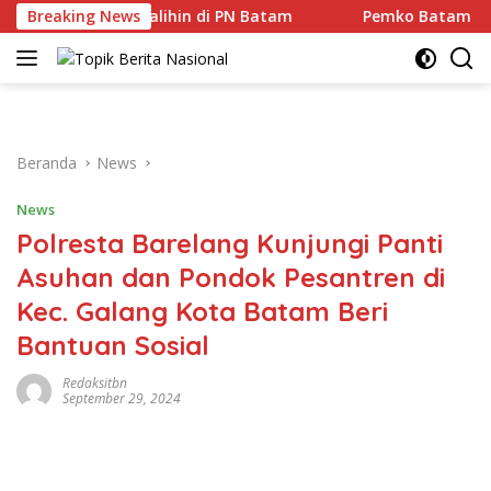
Langsung
la Baitus Shalihin di PN Batam
Breaking News
Pemko Batam Perkuat 
ke
konten
Beranda
News
News
Polresta Barelang Kunjungi Panti
Asuhan dan Pondok Pesantren di
Kec. Galang Kota Batam Beri
Bantuan Sosial
Redaksitbn
September 29, 2024