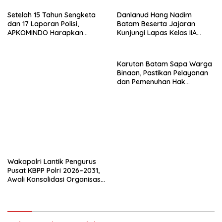
Setelah 15 Tahun Sengketa
Danlanud Hang Nadim
dan 17 Laporan Polisi,
Batam Beserta Jajaran
APKOMINDO Harapkan
Kunjungi Lapas Kelas IIA
Kepastian Administrasi
Batam
Perkara Kasasi Nomor 431
K/TUN/2026
Karutan Batam Sapa Warga
Binaan, Pastikan Pelayanan
dan Pemenuhan Hak
Berjalan Optimal
Wakapolri Lantik Pengurus
Pusat KBPP Polri 2026–2031,
Awali Konsolidasi Organisasi
Nasional