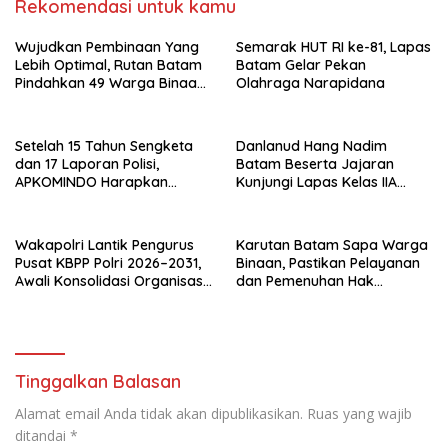
Rekomendasi untuk kamu
Wujudkan Pembinaan Yang
Semarak HUT RI ke-81, Lapas
Lebih Optimal, Rutan Batam
Batam Gelar Pekan
Pindahkan 49 Warga Binaan
Olahraga Narapidana
Ke Lapas Batam
Setelah 15 Tahun Sengketa
Danlanud Hang Nadim
dan 17 Laporan Polisi,
Batam Beserta Jajaran
APKOMINDO Harapkan
Kunjungi Lapas Kelas IIA
Kepastian Administrasi
Batam
Perkara Kasasi Nomor 431
K/TUN/2026
Wakapolri Lantik Pengurus
Karutan Batam Sapa Warga
Pusat KBPP Polri 2026–2031,
Binaan, Pastikan Pelayanan
Awali Konsolidasi Organisasi
dan Pemenuhan Hak
Nasional
Berjalan Optimal
Tinggalkan Balasan
Alamat email Anda tidak akan dipublikasikan.
Ruas yang wajib
ditandai
*