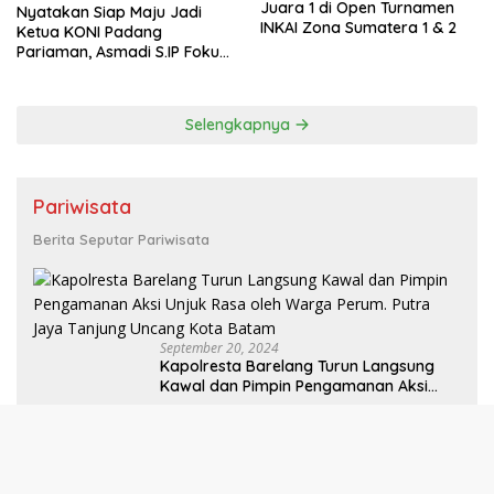
Juara 1 di Open Turnamen
Nyatakan Siap Maju Jadi
INKAI Zona Sumatera 1 & 2
Ketua KONI Padang
Pariaman, Asmadi S.IP Fokus
pada Pembinaan Cabor dan
Kesejahteraan Atlet
Selengkapnya
Pariwisata
Berita Seputar Pariwisata
September 20, 2024
Kapolresta Barelang Turun Langsung
Kawal dan Pimpin Pengamanan Aksi
Unjuk Rasa oleh Warga Perum. Putra
Jaya Tanjung Uncang Kota Batam
Juni 11, 2024
Kisah Polwan Bantu Jemaah Haji saat