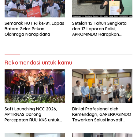
Semarak HUT RI ke-81, Lapas
Setelah 15 Tahun Sengketa
Batam Gelar Pekan
dan 17 Laporan Polisi,
Olahraga Narapidana
APKOMINDO Harapkan
Kepastian Administrasi
Perkara Kasasi Nomor 431
K/TUN/2026
Rekomendasi untuk kamu
Soft Launching NCC 2026,
Dinilai Profesional oleh
APTIKNAS Dorong
Kemendagri, GAPERKASINDO
Percepatan RUU KKS untuk
Tawarkan Solusi Inovatif
Memperkuat Kedaulatan
untuk Pemerintah Daerah
Digital Indonesia