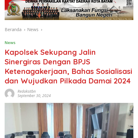
Beranda
News
News
Kapolsek Sekupang Jalin
Sinergiras Dengan BPJS
Ketenagakerjaan, Bahas Sosialisasi
dan Wujudkan Pilkada Damai 2024
Redaksitbn
September 30, 2024