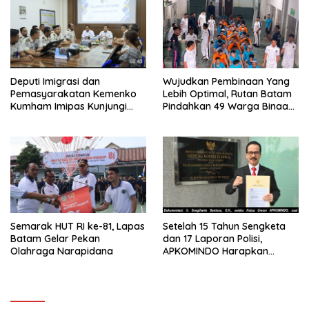
Deputi Imigrasi dan
Wujudkan Pembinaan Yang
Pemasyarakatan Kemenko
Lebih Optimal, Rutan Batam
Kumham Imipas Kunjungi
Pindahkan 49 Warga Binaan
Lapas Batam, Bahas
Ke Lapas Batam
Overstaying dan KUHP Baru
Semarak HUT RI ke-81, Lapas
Setelah 15 Tahun Sengketa
Batam Gelar Pekan
dan 17 Laporan Polisi,
Olahraga Narapidana
APKOMINDO Harapkan
Kepastian Administrasi
Perkara Kasasi Nomor 431
K/TUN/2026