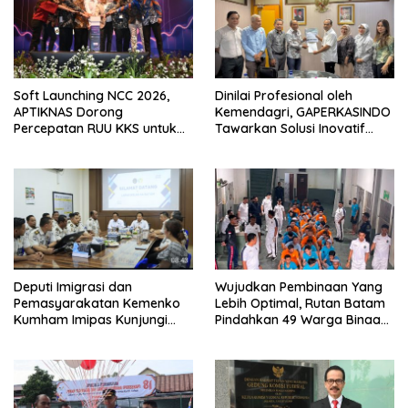
Soft Launching NCC 2026,
Dinilai Profesional oleh
APTIKNAS Dorong
Kemendagri, GAPERKASINDO
Percepatan RUU KKS untuk
Tawarkan Solusi Inovatif
Memperkuat Kedaulatan
untuk Pemerintah Daerah
Digital Indonesia
Deputi Imigrasi dan
Wujudkan Pembinaan Yang
Pemasyarakatan Kemenko
Lebih Optimal, Rutan Batam
Kumham Imipas Kunjungi
Pindahkan 49 Warga Binaan
Lapas Batam, Bahas
Ke Lapas Batam
Overstaying dan KUHP Baru