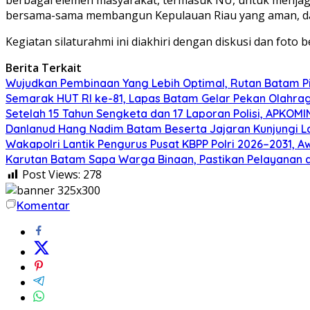
bersama-sama membangun Kepulauan Riau yang aman, damai, 
Kegiatan silaturahmi ini diakhiri dengan diskusi dan foto b
Berita Terkait
Wujudkan Pembinaan Yang Lebih Optimal, Rutan Batam 
Semarak HUT RI ke-81, Lapas Batam Gelar Pekan Olahra
Setelah 15 Tahun Sengketa dan 17 Laporan Polisi, APKO
Danlanud Hang Nadim Batam Beserta Jajaran Kunjungi La
Wakapolri Lantik Pengurus Pusat KBPP Polri 2026–2031, Aw
Karutan Batam Sapa Warga Binaan, Pastikan Pelayanan 
Post Views:
278
Komentar