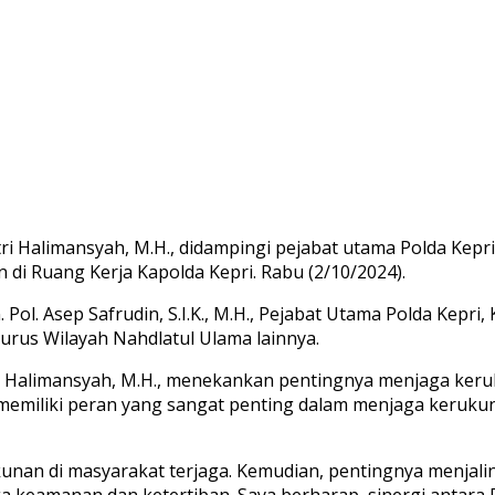
Fitri Halimansyah, M.H., didampingi pejabat utama Polda Ke
 di Ruang Kerja Kapolda Kepri. Rabu (2/10/2024).
 Pol. Asep Safrudin, S.I.K., M.H., Pejabat Utama Polda Kepr
gurus Wilayah Nahdlatul Ulama lainnya.
tri Halimansyah, M.H., menekankan pentingnya menjaga keru
ia memiliki peran yang sangat penting dalam menjaga keruk
unan di masyarakat terjaga. Kemudian, pentingnya menjali
keamanan dan ketertiban. Saya berharap, sinergi antara Po