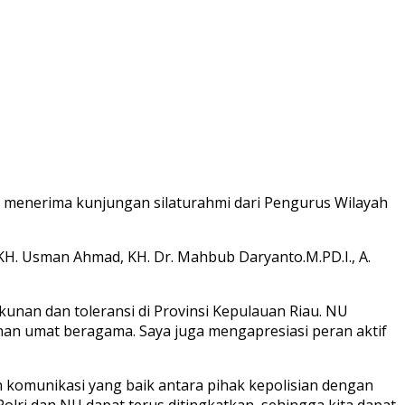
pri menerima kunjungan silaturahmi dari Pengurus Wilayah
i, KH. Usman Ahmad, KH. Dr. Mahbub Daryanto.M.PD.I., A.
kunan dan toleransi di Provinsi Kepulauan Riau. NU
unan umat beragama. Saya juga mengapresiasi peran aktif
n komunikasi yang baik antara pihak kepolisian dengan
lri dan NU dapat terus ditingkatkan, sehingga kita dapat