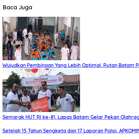
Baca Juga
Wujudkan Pembinaan Yang Lebih Optimal, Rutan Batam 
Semarak HUT RI ke-81, Lapas Batam Gelar Pekan Olahra
Setelah 15 Tahun Sengketa dan 17 Laporan Polisi, APKO