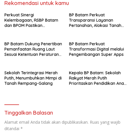
Rekomendasi untuk kamu
Perkuat Sinergi
BP Batam Perkuat
Kelembagaan, RSBP Batam
Transparansi Layanan
dan BPOM Pastikan
Pertanahan, Alokasi Tanah
Pelayanan dan Ketersediaan
Reguler Segera Hadir Melalui
Obat Aman
LMS
BP Batam Dukung Penertiban
BP Batam Perkuat
Pemanfaatan Ruang Laut
Transformasi Digital melalui
Sesuai Ketentuan Peraturan
Pengembangan Super Apps
Perundang-undangan
Sekolah Terintegrasi Merah
Kepala BP Batam: Sekolah
Putih, Menumbuhkan Mimpi di
Rakyat Merah Putih
Tanah Rempang-Galang
Prioritaskan Pendidikan Anak
Keluarga Prasejahtera
Tinggalkan Balasan
Alamat email Anda tidak akan dipublikasikan.
Ruas yang wajib
ditandai
*