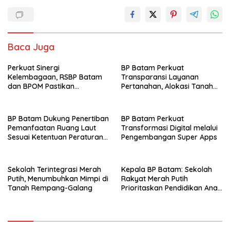
Baca Juga
Perkuat Sinergi
BP Batam Perkuat
Kelembagaan, RSBP Batam
Transparansi Layanan
dan BPOM Pastikan
Pertanahan, Alokasi Tanah
Pelayanan dan Ketersediaan
Reguler Segera Hadir Melalui
Obat Aman
LMS
BP Batam Dukung Penertiban
BP Batam Perkuat
Pemanfaatan Ruang Laut
Transformasi Digital melalui
Sesuai Ketentuan Peraturan
Pengembangan Super Apps
Perundang-undangan
Sekolah Terintegrasi Merah
Kepala BP Batam: Sekolah
Putih, Menumbuhkan Mimpi di
Rakyat Merah Putih
Tanah Rempang-Galang
Prioritaskan Pendidikan Anak
Keluarga Prasejahtera