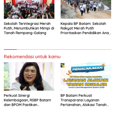
Sekolah Terintegrasi Merah
Kepala BP Batam: Sekolah
Putih, Menumbuhkan Mimpi di
Rakyat Merah Putih
Tanah Rempang-Galang
Prioritaskan Pendidikan Anak
Keluarga Prasejahtera
Rekomendasi untuk kamu
Perkuat Sinergi
BP Batam Perkuat
Kelembagaan, RSBP Batam
Transparansi Layanan
dan BPOM Pastikan
Pertanahan, Alokasi Tanah
Pelayanan dan Ketersediaan
Reguler Segera Hadir Melalui
Obat Aman
LMS