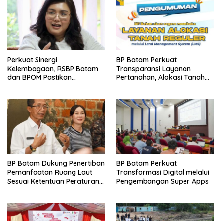
Perkuat Sinergi
BP Batam Perkuat
Kelembagaan, RSBP Batam
Transparansi Layanan
dan BPOM Pastikan
Pertanahan, Alokasi Tanah
Pelayanan dan Ketersediaan
Reguler Segera Hadir Melalui
Obat Aman
LMS
BP Batam Dukung Penertiban
BP Batam Perkuat
Pemanfaatan Ruang Laut
Transformasi Digital melalui
Sesuai Ketentuan Peraturan
Pengembangan Super Apps
Perundang-undangan