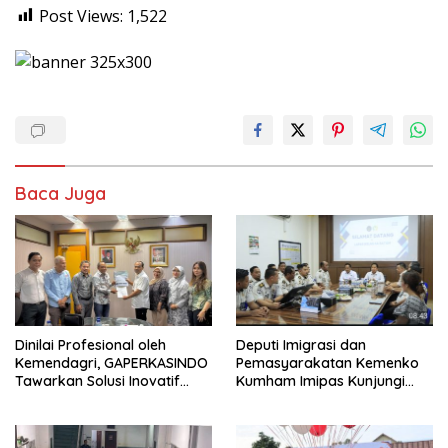
Post Views:
1,522
Baca Juga
Dinilai Profesional oleh
Deputi Imigrasi dan
Kemendagri, GAPERKASINDO
Pemasyarakatan Kemenko
Tawarkan Solusi Inovatif
Kumham Imipas Kunjungi
untuk Pemerintah Daerah
Lapas Batam, Bahas
Overstaying dan KUHP Baru