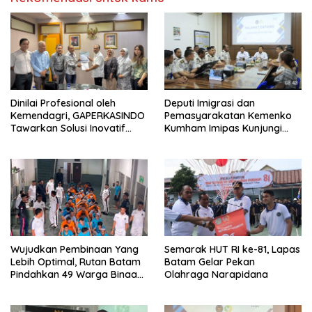
Dinilai Profesional oleh
Deputi Imigrasi dan
Kemendagri, GAPERKASINDO
Pemasyarakatan Kemenko
Tawarkan Solusi Inovatif
Kumham Imipas Kunjungi
untuk Pemerintah Daerah
Lapas Batam, Bahas
Overstaying dan KUHP Baru
Wujudkan Pembinaan Yang
Semarak HUT RI ke-81, Lapas
Lebih Optimal, Rutan Batam
Batam Gelar Pekan
Pindahkan 49 Warga Binaan
Olahraga Narapidana
Ke Lapas Batam