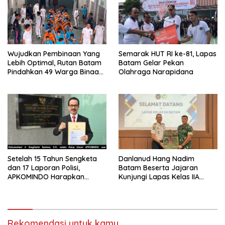
Wujudkan Pembinaan Yang
Semarak HUT RI ke-81, Lapas
Lebih Optimal, Rutan Batam
Batam Gelar Pekan
Pindahkan 49 Warga Binaan
Olahraga Narapidana
Ke Lapas Batam
Setelah 15 Tahun Sengketa
Danlanud Hang Nadim
dan 17 Laporan Polisi,
Batam Beserta Jajaran
APKOMINDO Harapkan
Kunjungi Lapas Kelas IIA
Kepastian Administrasi
Batam
Perkara Kasasi Nomor 431
K/TUN/2026
Rekomendasi untuk kamu