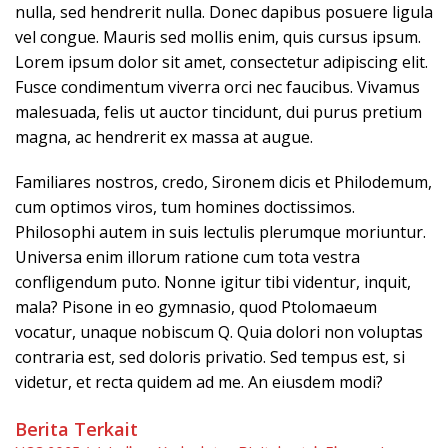
nulla, sed hendrerit nulla. Donec dapibus posuere ligula
vel congue. Mauris sed mollis enim, quis cursus ipsum.
Lorem ipsum dolor sit amet, consectetur adipiscing elit.
Fusce condimentum viverra orci nec faucibus. Vivamus
malesuada, felis ut auctor tincidunt, dui purus pretium
magna, ac hendrerit ex massa at augue.
Familiares nostros, credo, Sironem dicis et Philodemum,
cum optimos viros, tum homines doctissimos.
Philosophi autem in suis lectulis plerumque moriuntur.
Universa enim illorum ratione cum tota vestra
confligendum puto. Nonne igitur tibi videntur, inquit,
mala? Pisone in eo gymnasio, quod Ptolomaeum
vocatur, unaque nobiscum Q. Quia dolori non voluptas
contraria est, sed doloris privatio. Sed tempus est, si
videtur, et recta quidem ad me. An eiusdem modi?
Berita Terkait