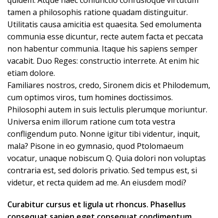
tamen a philosophis ratione quadam distinguitur.
Utilitatis causa amicitia est quaesita. Sed emolumenta
communia esse dicuntur, recte autem facta et peccata
non habentur communia. Itaque his sapiens semper
vacabit. Duo Reges: constructio interrete. At enim hic
etiam dolore.
Familiares nostros, credo, Sironem dicis et Philodemum,
cum optimos viros, tum homines doctissimos.
Philosophi autem in suis lectulis plerumque moriuntur.
Universa enim illorum ratione cum tota vestra
confligendum puto. Nonne igitur tibi videntur, inquit,
mala? Pisone in eo gymnasio, quod Ptolomaeum
vocatur, unaque nobiscum Q. Quia dolori non voluptas
contraria est, sed doloris privatio. Sed tempus est, si
videtur, et recta quidem ad me. An eiusdem modi?
Curabitur cursus et ligula ut rhoncus. Phasellus
consequat sapien eget consequat condimentum.