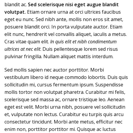
blandit ac.
Sed scelerisque nisi eget augue blandit
volutpat.
Etiam ornare urna at orci ultrices faucibus
eget eu nunc. Sed nibh ante, mollis non eros sit amet,
posuere blandit orci. In porta vulputate auctor. Etiam
elit nunc, hendrerit vel convallis aliquet, iaculis a metus.
Cras vitae quam elit.
In quis elit et nibh condimentum
ultrices at nec elit
. Duis pellentesque lorem sed risus
pulvinar fringilla. Nullam aliquet mattis interdum.
Sed mollis sapien nec auctor porttitor. Morbi
vestibulum libero id neque commodo lobortis. Duis quis
sollicitudin mi, cursus fermentum ipsum. Suspendisse
mollis tortor non volutpat pharetra. Curabitur mi felis,
scelerisque sed massa ac, ornare tristique leo. Aenean
eget est velit. Morbi urna nibh, posuere vel sollicitudin
et, vulputate non lectus. Curabitur eu turpis quis arcu
consectetur tincidunt. Morbi ante metus, efficitur nec
enim non, porttitor porttitor mi. Quisque ac luctus