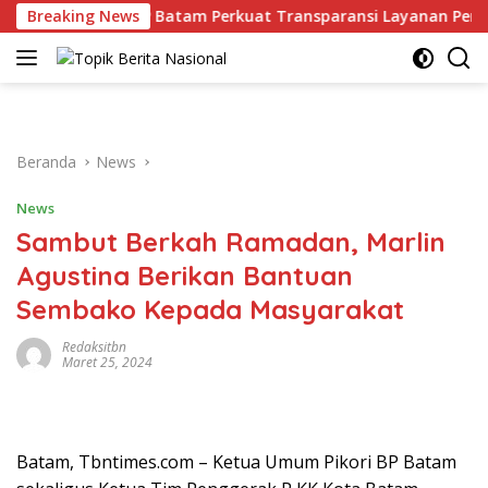
Langsung
man
Breaking News
BP Batam Perkuat Transparansi Layanan Pertanahan
ke
konten
Beranda
News
News
Sambut Berkah Ramadan, Marlin
Agustina Berikan Bantuan
Sembako Kepada Masyarakat
Redaksitbn
Maret 25, 2024
Batam, Tbntimes.com – Ketua Umum Pikori BP Batam