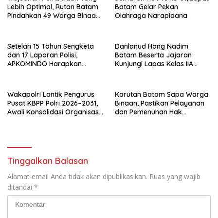
Lebih Optimal, Rutan Batam
Batam Gelar Pekan
Pindahkan 49 Warga Binaan
Olahraga Narapidana
Ke Lapas Batam
Setelah 15 Tahun Sengketa
Danlanud Hang Nadim
dan 17 Laporan Polisi,
Batam Beserta Jajaran
APKOMINDO Harapkan
Kunjungi Lapas Kelas IIA
Kepastian Administrasi
Batam
Perkara Kasasi Nomor 431
K/TUN/2026
Wakapolri Lantik Pengurus
Karutan Batam Sapa Warga
Pusat KBPP Polri 2026–2031,
Binaan, Pastikan Pelayanan
Awali Konsolidasi Organisasi
dan Pemenuhan Hak
Nasional
Berjalan Optimal
Tinggalkan Balasan
Alamat email Anda tidak akan dipublikasikan.
Ruas yang wajib
ditandai
*