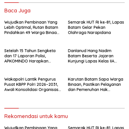
Baca Juga
Wujudkan Pembinaan Yang
Semarak HUT RI ke-81, Lapas
Lebih Optimal, Rutan Batam
Batam Gelar Pekan
Pindahkan 49 Warga Binaan
Olahraga Narapidana
Ke Lapas Batam
Setelah 15 Tahun Sengketa
Danlanud Hang Nadim
dan 17 Laporan Polisi,
Batam Beserta Jajaran
APKOMINDO Harapkan
Kunjungi Lapas Kelas IIA
Kepastian Administrasi
Batam
Perkara Kasasi Nomor 431
K/TUN/2026
Wakapolri Lantik Pengurus
Karutan Batam Sapa Warga
Pusat KBPP Polri 2026–2031,
Binaan, Pastikan Pelayanan
Awali Konsolidasi Organisasi
dan Pemenuhan Hak
Nasional
Berjalan Optimal
Rekomendasi untuk kamu
Wujudkan Pembinaan Yang
Semarak HUT RI ke-81, Lapas