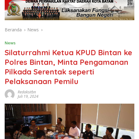
Beranda
News
News
Silaturrahmi Ketua KPUD Bintan ke
Polres Bintan, Minta Pengamanan
Pilkada Serentak seperti
Pelaksanaan Pemilu
Redaksitbn
Juli 19, 2024