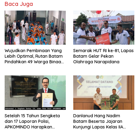
Baca Juga
Wujudkan Pembinaan Yang
Semarak HUT RI ke-81, Lapas
Lebih Optimal, Rutan Batam
Batam Gelar Pekan
Pindahkan 49 Warga Binaan
Olahraga Narapidana
Ke Lapas Batam
Setelah 15 Tahun Sengketa
Danlanud Hang Nadim
dan 17 Laporan Polisi,
Batam Beserta Jajaran
APKOMINDO Harapkan
Kunjungi Lapas Kelas IIA
Kepastian Administrasi
Batam
Perkara Kasasi Nomor 431