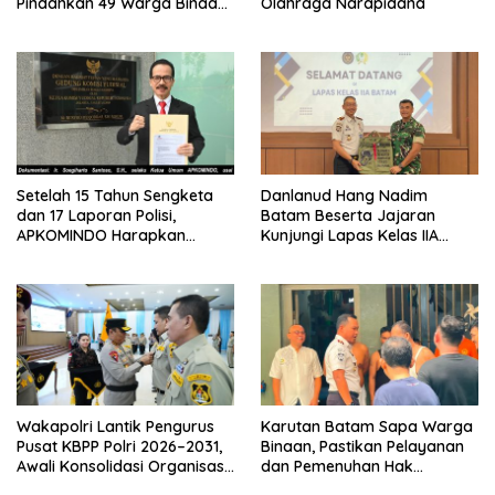
Pindahkan 49 Warga Binaan
Olahraga Narapidana
Ke Lapas Batam
Setelah 15 Tahun Sengketa
Danlanud Hang Nadim
dan 17 Laporan Polisi,
Batam Beserta Jajaran
APKOMINDO Harapkan
Kunjungi Lapas Kelas IIA
Kepastian Administrasi
Batam
Perkara Kasasi Nomor 431
K/TUN/2026
Wakapolri Lantik Pengurus
Karutan Batam Sapa Warga
Pusat KBPP Polri 2026–2031,
Binaan, Pastikan Pelayanan
Awali Konsolidasi Organisasi
dan Pemenuhan Hak
Nasional
Berjalan Optimal