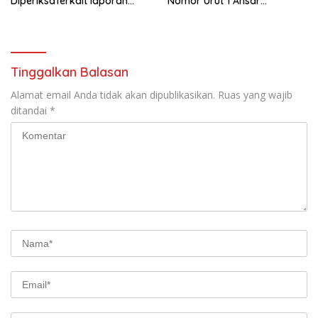
DiperiksaTerkait laporan
Nomor Urut 1 Ansar
Dugaan Oknum ASN Tidak
Nyanyang
Netral
Tinggalkan Balasan
Alamat email Anda tidak akan dipublikasikan.
Ruas yang wajib
ditandai
*