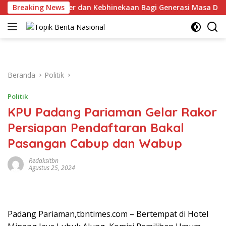
Langsung
gun Karakter dan Kebhinekaan Bagi Generasi Masa Depan
Breaking News
ke
konten
Beranda
Politik
Politik
KPU Padang Pariaman Gelar Rakor
Persiapan Pendaftaran Bakal
Pasangan Cabup dan Wabup
Redaksitbn
Agustus 25, 2024
Padang Pariaman,tbntimes.com – Bertempat di Hotel