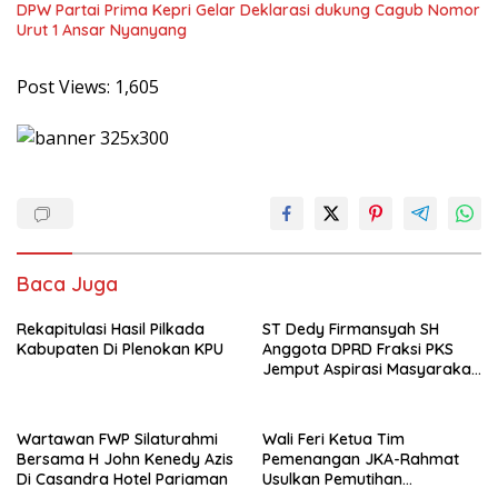
DPW Partai Prima Kepri Gelar Deklarasi dukung Cagub Nomor
Urut 1 Ansar Nyanyang
Post Views:
1,605
Baca Juga
Rekapitulasi Hasil Pilkada
ST Dedy Firmansyah SH
Kabupaten Di Plenokan KPU
Anggota DPRD Fraksi PKS
Jemput Aspirasi Masyarakat
Nagara Pungguang Kasiak
Kec Lb Alung
Wartawan FWP Silaturahmi
Wali Feri Ketua Tim
Bersama H John Kenedy Azis
Pemenangan JKA-Rahmat
Di Casandra Hotel Pariaman
Usulkan Pemutihan