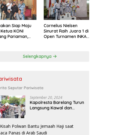
akan Siap Maju
Cornelius Nielsen
 Ketua KONI
Sinurat Raih Juara 1 di
ang Pariaman,
Open Turnamen INKAI
di S.IP Fokus
Zona Sumatera 1 & 2
a Pembinaan
or dan
Selengkapnya
jahteraan Atlet
ariwisata
rita Seputar Pariwisata
September 20, 2024
Kapolresta Barelang Turun
Langsung Kawal dan
Pimpin Pengamanan Aksi
Unjuk Rasa oleh Warga
Perum. Putra Jaya
Tanjung Uncang Kota