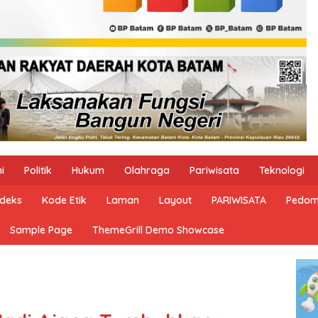
i
Politik
Hukum
Olahraga
Pariwisata
Teknologi
ndeks
Kode Etik
Laman
Layout
PARIWISATA
Pedom
Sample Page
ThemeGrill Demo Showcase