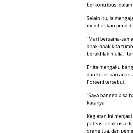
berkontribusi dala
Selain itu, ia menga
memberikan pendidik
“Mari bersama-sama
anak-anak kita tumbu
berakhlak mulia,” t
Erlita mengaku ban
dan keceriaan anak-
Porseni tersebut.
“Saya bangga bisa ha
katanya.
Kegiatan ini menja
potensi anak usia di
orang tua, dan pem