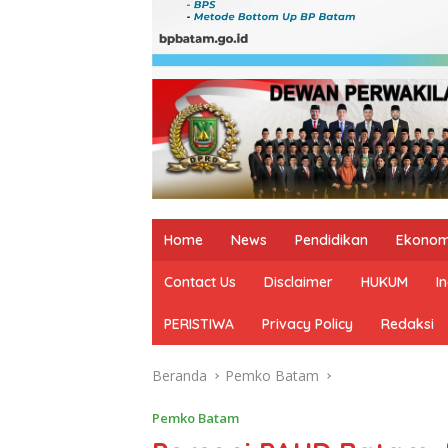
Home
News
Pendidikan
Ekonom
Contact Us
Disclaimer
HUKUM
I
PERISTIWA
Privacy Policy
Redaksi
Beranda
Pemko Batam
Pemko Batam