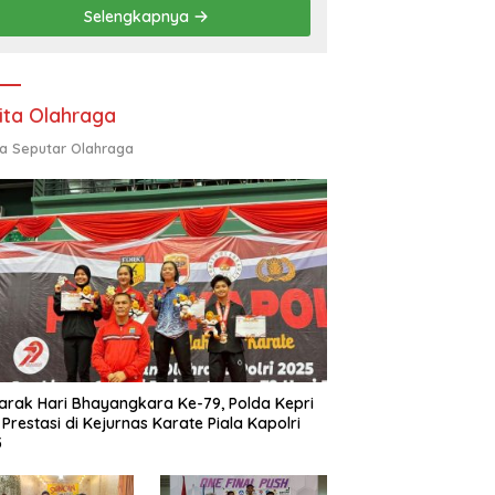
Kunjungi Lapas Batam,
Selengkapnya
Bahas Overstaying dan
KUHP Baru
ita Olahraga
ta Seputar Olahraga
rak Hari Bhayangkara Ke-79, Polda Kepri
 Prestasi di Kejurnas Karate Piala Kapolri
5