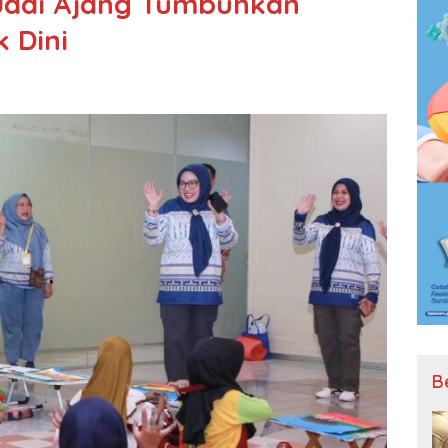
Jadi Ajang Tumbuhkan
k Dini
B