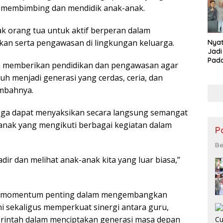
m membimbing dan mendidik anak-anak.
jak orang tua untuk aktif berperan dalam
an serta pengawasan di lingkungan keluarga.
Nyat
Jadi
Pad
 memberikan pendidikan dan pengawasan agar
Asma
h menjadi generasi yang cerdas, ceria, dan
pad
Cab
ambahnya.
Kese
gga dapat menyaksikan secara langsung semangat
anak yang mengikuti berbagai kegiatan dalam
P
Be
dir dan melihat anak-anak kita yang luar biasa,”
di momentum penting dalam mengembangkan
ni sekaligus memperkuat sinergi antara guru,
erintah dalam menciptakan generasi masa depan