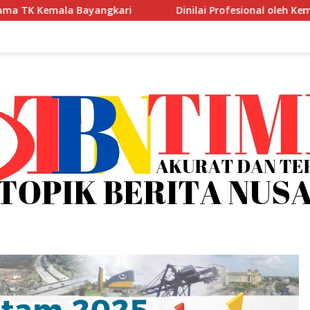
Dinilai Profesional oleh Kemendagri, GAPERKASINDO Ta