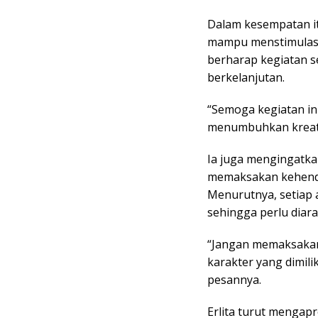
Dalam kesempatan it
mampu menstimulasi k
berharap kegiatan s
berkelanjutan.
“Semoga kegiatan in
menumbuhkan kreativ
Ia juga mengingatka
memaksakan kehend
Menurutnya, setiap 
sehingga perlu diar
“Jangan memaksakan
karakter yang dimili
pesannya.
Erlita turut mengapr