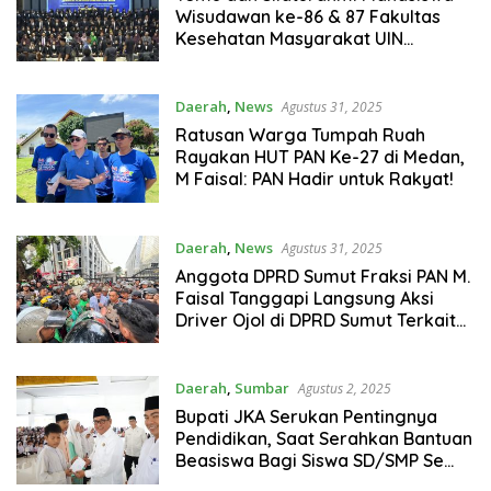
Wisudawan ke-86 & 87 Fakultas
Kesehatan Masyarakat UIN
Sumatera Utara
Daerah
,
News
Agustus 31, 2025
Ratusan Warga Tumpah Ruah
Rayakan HUT PAN Ke-27 di Medan,
M Faisal: PAN Hadir untuk Rakyat!
Daerah
,
News
Agustus 31, 2025
Anggota DPRD Sumut Fraksi PAN M.
Faisal Tanggapi Langsung Aksi
Driver Ojol di DPRD Sumut Terkait
Insiden Penabrakan oleh Mobil
Brimob di Jakarta
Daerah
,
Sumbar
Agustus 2, 2025
Bupati JKA Serukan Pentingnya
Pendidikan, Saat Serahkan Bantuan
Beasiswa Bagi Siswa SD/SMP Se
Padang Pariaman