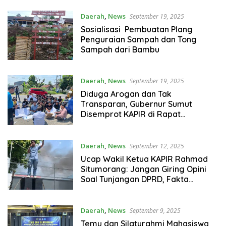
Daerah
,
News
September 19, 2025
Sosialisasi Pembuatan Plang
Penguraian Sampah dan Tong
Sampah dari Bambu
Daerah
,
News
September 19, 2025
Diduga Arogan dan Tak
Transparan, Gubernur Sumut
Disemprot KAPIR di Rapat
Paripurna
Daerah
,
News
September 12, 2025
Ucap Wakil Ketua KAPIR Rahmad
Situmorang: Jangan Giring Opini
Soal Tunjangan DPRD, Fakta
Tunjangan OPD dan Proyek
Mangkrak Era Wali Kota Medan
Justru Menganga
Daerah
,
News
September 9, 2025
Temu dan Silaturahmi Mahasiswa